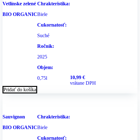
Vetlínske zelené
Chrakteristika:
BIO ORGANIC
Biele
Cukornatosť:
Suché
Ročník:
2025
Objem:
10,99
€
0,75l
vrátane DPH
Pridať do košíka
Sauvignon
Chrakteristika:
BIO ORGANIC
Biele
Cukornatosť: