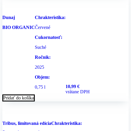
Dunaj
Chrakteristika:
BIO ORGANIC
Červené
Cukornatosť:
Suché
Ročník:
2025
Objem:
10,99
€
0,75 l
vrátane DPH
Pridať do košíka
Tribus, limitovaná edícia
Chrakteristika: