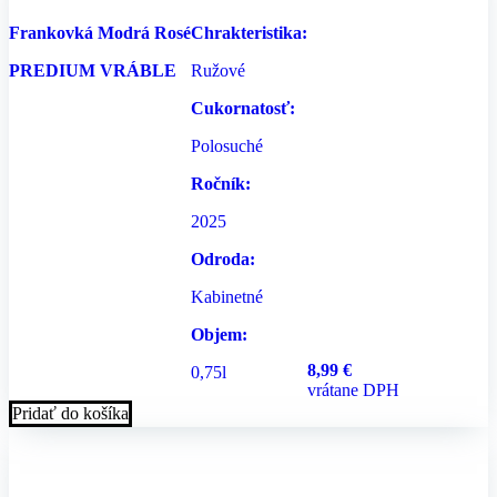
Frankovká Modrá Rosé
Chrakteristika:
PREDIUM VRÁBLE
Ružové
Cukornatosť:
Polosuché
Ročník:
2025
Odroda:
Kabinetné
Objem:
8,99
€
0,75l
vrátane DPH
Pridať do košíka