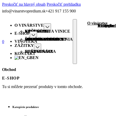
Preskočiť na hlavný obsah
Preskočiť prehliadku
info@vinarstvopredium.sk
+421 917 155 900
O vinárstve
O VINÁRSTVE
Náš príbe
Vinárstvo 
Ekológia
Naše víno
NÁŠ PRÍBEH
VINÁRSTVO A VINICE
EKOLÓGIA
NAŠE VÍNO
E-SHOP
VŠETKY PRODUKTY
PREDIUM VRÁBLE
GASTRO VÍNA
BIO ORGANIC
HIT FRIENDLY
VEGAN FRIENDLY
ŠPECIÁLNE EDÍCIE
ŠUMIVÉ
DARČEKOVÉ BALENIA
VINOTÉKA
0
ZÁŽITKY
DEGUSTÁCIA
UBYTOVANIE
REŠTAURÁCIA
KONTAKT
EN
Obchod
E-SHOP
Tu si môžete prezerať produkty v tomto obchode.
Kategórie produktov