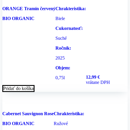
ORANGE Tramín červený
Chrakteristika:
BIO ORGANIC
Biele
Cukornatosť:
Suché
Ročník:
2025
Objem:
12,99
€
0,75l
vrátane DPH
Pridať do košíka
Cabernet Sauvignon Rose
Chrakteristika:
BIO ORGANIC
Ružové