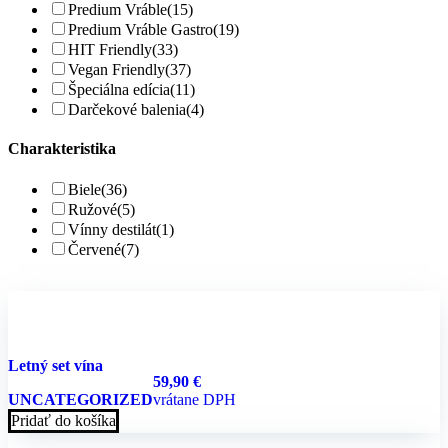
Predium Vráble
(15)
Predium Vráble Gastro
(19)
HIT Friendly
(33)
Vegan Friendly
(37)
Špeciálna edícia
(11)
Darčekové balenia
(4)
Charakteristika
Biele
(36)
Ružové
(5)
Vínny destilát
(1)
Červené
(7)
Letný set vína
59,90
€
UNCATEGORIZED
vrátane DPH
Pridať do košíka