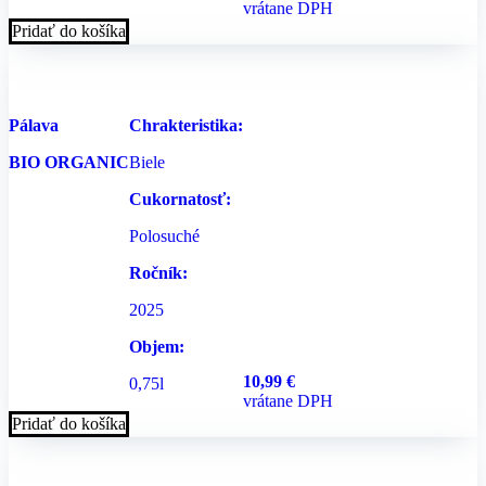
vrátane DPH
Pridať do košíka
Pálava
Chrakteristika:
BIO ORGANIC
Biele
Cukornatosť:
Polosuché
Ročník:
2025
Objem:
10,99
€
0,75l
vrátane DPH
Pridať do košíka