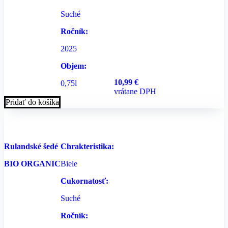
Suché
Ročník:
2025
Objem:
10,99
€
0,75l
vrátane DPH
Pridať do košíka
Rulandské šedé
Chrakteristika:
BIO ORGANIC
Biele
Cukornatosť:
Suché
Ročník: