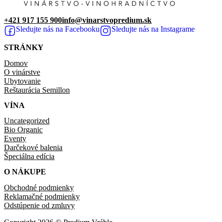
+421 917 155 900
info@vinarstvopredium.sk
Sledujte nás na Facebooku
Sledujte nás na Instagrame
STRÁNKY
Domov
O vinárstve
Ubytovanie
Reštaurácia Semillon
VÍNA
Uncategorized
Bio Organic
Eventy
Darčekové balenia
Špeciálna edícia
O NÁKUPE
Obchodné podmienky
Reklamačné podmienky
Odstúpenie od zmluvy