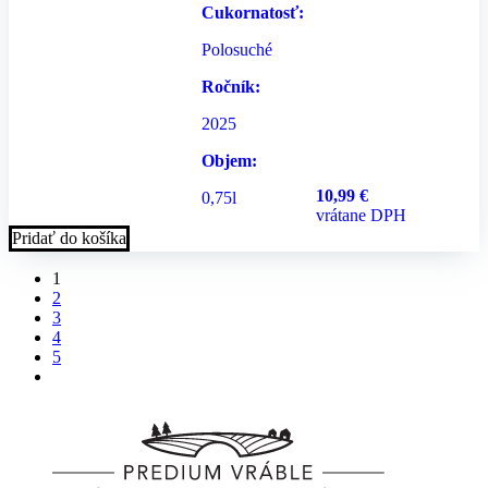
Cukornatosť:
Polosuché
Ročník:
2025
Objem:
10,99
€
0,75l
vrátane DPH
Pridať do košíka
1
2
3
4
5