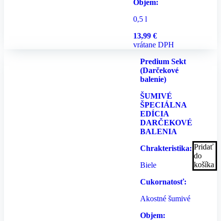
Objem:
0,5 l
13,99
€
vrátane DPH
Predium Sekt
(Darčekové
balenie)
ŠUMIVÉ
ŠPECIÁLNA
EDÍCIA
DARČEKOVÉ
BALENIA
Pridať
Chrakteristika:
do
košíka
Biele
Cukornatosť:
Akostné šumivé
Objem: