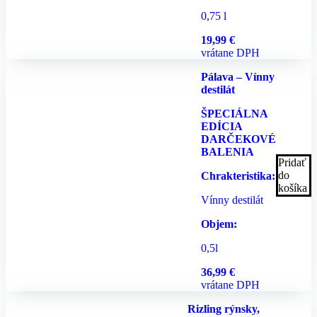
0,75 l
19,99
€
vrátane DPH
Pálava – Vínny
destilát
ŠPECIÁLNA
EDÍCIA
DARČEKOVÉ
BALENIA
Pridať
do
Chrakteristika:
košíka
Vínny destilát
Objem:
0,5l
36,99
€
vrátane DPH
Rizling rýnsky,