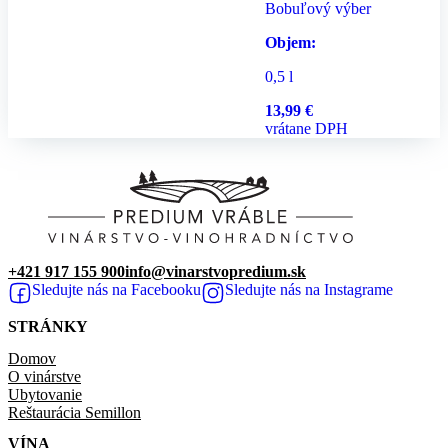
Bobuľový výber
Objem:
0,5 l
13,99
€
vrátane DPH
+421 917 155 900
info@vinarstvopredium.sk
Sledujte nás na Facebooku
Sledujte nás na Instagrame
STRÁNKY
Domov
O vinárstve
Ubytovanie
Reštaurácia Semillon
VÍNA