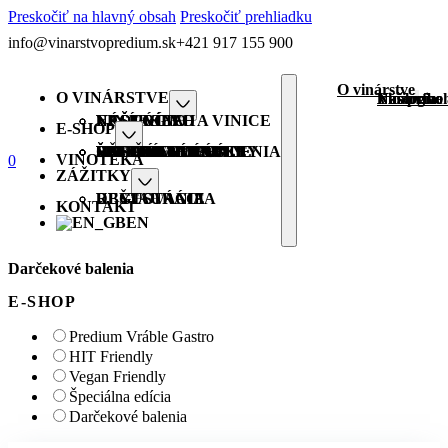
Preskočiť na hlavný obsah
Preskočiť prehliadku
info@vinarstvopredium.sk
+421 917 155 900
O vinárstve
O VINÁRSTVE
Náš príbe
Vinárstvo 
Ekológia
Naše víno
NÁŠ PRÍBEH
VINÁRSTVO A VINICE
EKOLÓGIA
NAŠE VÍNO
E-SHOP
VŠETKY PRODUKTY
PREDIUM VRÁBLE
GASTRO VÍNA
BIO ORGANIC
HIT FRIENDLY
VEGAN FRIENDLY
ŠPECIÁLNE EDÍCIE
ŠUMIVÉ
DARČEKOVÉ BALENIA
VINOTÉKA
0
ZÁŽITKY
DEGUSTÁCIA
UBYTOVANIE
REŠTAURÁCIA
KONTAKT
EN
Darčekové balenia
E-SHOP
Predium Vráble Gastro
HIT Friendly
Vegan Friendly
Špeciálna edícia
Darčekové balenia