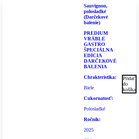
Sauvignon,
polosladké
(Darčekové
balenie)
PREDIUM
VRÁBLE
GASTRO
ŠPECIÁLNA
EDÍCIA
DARČEKOVÉ
BALENIA
Chrakteristika:
Pridať
do
Biele
košíka
Cukornatosť:
Polosladké
Ročník:
2025