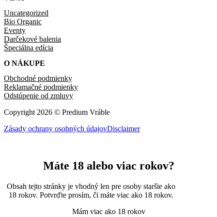
Uncategorized
Bio Organic
Eventy
Darčekové balenia
Špeciálna edícia
O NÁKUPE
Obchodné podmienky
Reklamačné podmienky
Odstúpenie od zmluvy
Copyright 2026 © Predium Vráble
Zásady ochrany osobných údajov
Disclaimer
Máte 18 alebo viac rokov?
Obsah tejto stránky je vhodný len pre osoby staršie ako
18 rokov. Potvrďte prosím, či máte viac ako 18 rokov.
Mám viac ako 18 rokov