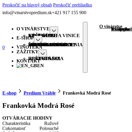
Preskočiť na hlavný obsah
Preskočiť prehliadku
info@vinarstvopredium.sk
+421 917 155 900
O vinárstve
O VINÁRSTVE
Náš príbe
Vinárstvo 
Ekológia
Naše víno
NÁŠ PRÍBEH
VINÁRSTVO A VINICE
EKOLÓGIA
NAŠE VÍNO
E-SHOP
VŠETKY PRODUKTY
PREDIUM VRÁBLE
GASTRO VÍNA
BIO ORGANIC
HIT FRIENDLY
VEGAN FRIENDLY
ŠPECIÁLNE EDÍCIE
ŠUMIVÉ
DARČEKOVÉ BALENIA
VINOTÉKA
0
ZÁŽITKY
DEGUSTÁCIA
UBYTOVANIE
REŠTAURÁCIA
KONTAKT
EN
E-shop
Predium Vráble
Frankovká Modrá Rosé
Frankovká Modrá Rosé
OTVÁRACIE HODINY
Charakteristika
Ružové
Cukornatosť
Polosuché