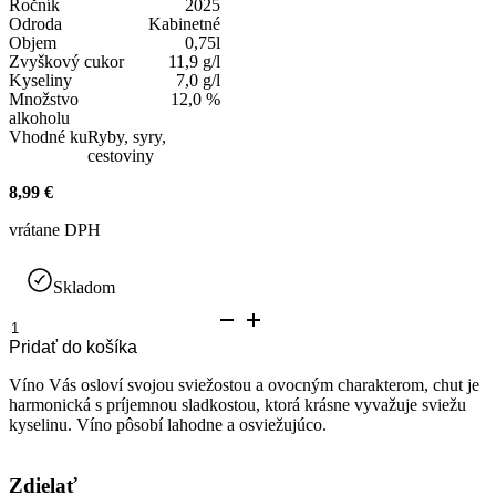
Ročník
2025
Odroda
Kabinetné
Objem
0,75l
Zvyškový cukor
11,9 g/l
Kyseliny
7,0 g/l
Množstvo
12,0 %
alkoholu
Vhodné ku
Ryby, syry,
cestoviny
8,99
€
vrátane DPH
Skladom
množstvo
Frankovká
Pridať do košíka
Modrá
Rosé
Víno Vás osloví svojou sviežostou a ovocným charakterom, chut je
harmonická s príjemnou sladkostou, ktorá krásne vyvažuje sviežu
kyselinu. Víno pôsobí lahodne a osviežujúco.
Zdielať